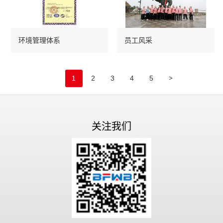
环境管理体系
员工风采
>
1
2
3
4
5
关注我们