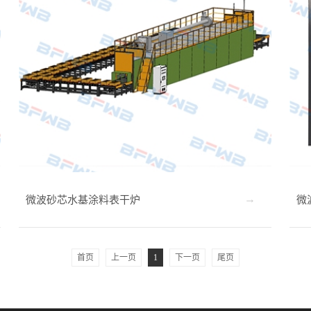
微波砂芯水基涂料表干炉
微
首页
上一页
1
下一页
尾页