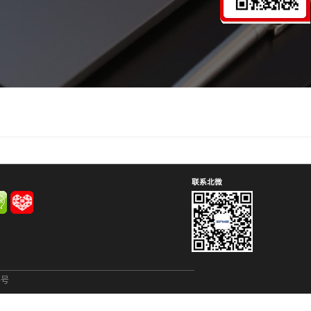
联系北微
0号