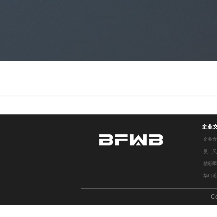
企业
企业文
员工风
精彩瞬
华山论
C