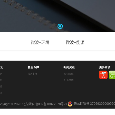
微波+环境
微波+能源
文化
售后保障
新闻资讯
更多商城
化
技术支持
公司资讯
采
行业动态
间
剑
鲁公网安备 3706930200092
opyright © 2020 北方微波
鲁ICP备10027570号-3